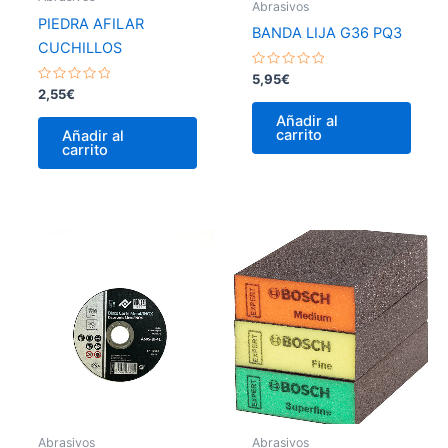
Abrasivos
PIEDRA AFILAR
BANDA LIJA G36 PQ3
CUCHILLOS
Valorado
5,95
€
con
Valorado
2,55
€
0
con
de
0
Añadir al
5
de
carrito
Añadir al
5
carrito
Abrasivos
Abrasivos