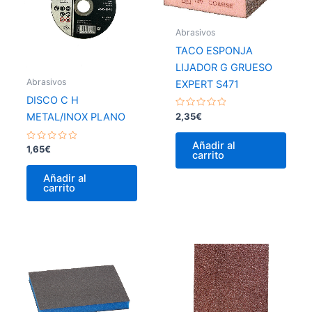
Abrasivos
TACO ESPONJA
LIJADOR G GRUESO
Abrasivos
EXPERT S471
DISCO C H
Valorado
2,35
€
METAL/INOX PLANO
con
0
de
Añadir al
Valorado
5
1,65
€
carrito
con
0
de
Añadir al
5
carrito