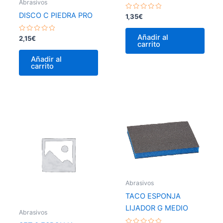
Abrasivos
DISCO C PIEDRA PRO
Valorado
1,35
€
con
0
de
Añadir al
Valorado
2,15
€
5
carrito
con
0
de
Añadir al
5
carrito
Abrasivos
TACO ESPONJA
LIJADOR G MEDIO
Abrasivos